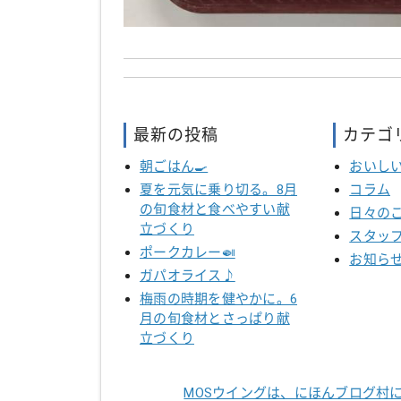
最新の投稿
カテゴ
朝ごはん🍳
おいし
夏を元気に乗り切る。8月
コラム
の旬食材と食べやすい献
日々の
立づくり
スタッ
ポークカレー🍛
お知ら
ガパオライス♪
梅雨の時期を健やかに。6
月の旬食材とさっぱり献
立づくり
MOSウイングは、にほんブログ村