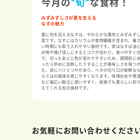
今月の
“旬”
な食材！
みずみずしさが夏を支える
なすの魅力
夏に旬を迎えるなすは、やわらかな果肉とみずみず
菜です。なすにはカリウムや食物繊維が含まれ、暑
い時期にも取り入れやすい食材です。実はなすは油
め物や揚げ浸しにするとコクが加わり、食べやすく
で、切ったあとに色が変わりやすいため、調理前に
ったら早めに加熱したりすることが美味しさを保つ
た、皮にハリとつやがあり、ヘタの切り口が新鮮な
らではの風味を感じやすくなります。味噌炒めや煮
など幅広い献立に使いやすく、給食でも夏らしい彩
えてくれる旬の食材です。
お気軽にお問い合わせくださ