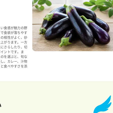
しい食感が魅力の野
さで食欲が落ちやす
との相性がよく、炒
仕上がります。一方
水にさらしたり、切
ポイントです。ま
ものを選ぶと、旬な
浸し、カレー、汁物
りと食べやすさを添
い