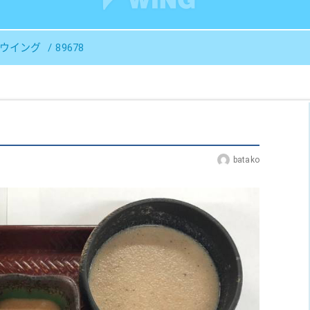
Ｓウイング
89678
batako