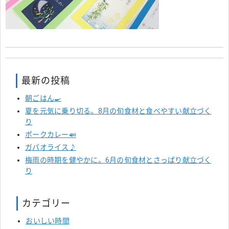
最新の投稿
朝ごはん🍳
夏を元気に乗り切る。8月の旬食材と食べやすい献立づく
り
ポークカレー🍛
ガパオライス♪
梅雨の時期を健やかに。6月の旬食材とさっぱり献立づく
り
カテゴリー
おいしい時間