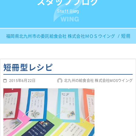
スタッフブログ
Staff Blog
短冊型
福岡県北九州市の委託給食会社 株式会社ＭＯＳウイング
短冊型レシピ
2015年6月22日
北九州の給食会社 株式会社MOSウイング