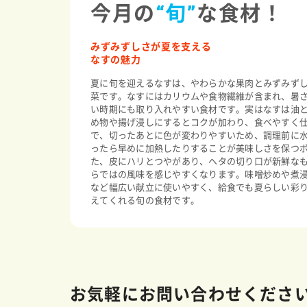
今月の
“旬”
な食材！
みずみずしさが夏を支える
なすの魅力
夏に旬を迎えるなすは、やわらかな果肉とみずみず
菜です。なすにはカリウムや食物繊維が含まれ、暑
い時期にも取り入れやすい食材です。実はなすは油
め物や揚げ浸しにするとコクが加わり、食べやすく
で、切ったあとに色が変わりやすいため、調理前に
ったら早めに加熱したりすることが美味しさを保つ
た、皮にハリとつやがあり、ヘタの切り口が新鮮な
らではの風味を感じやすくなります。味噌炒めや煮
など幅広い献立に使いやすく、給食でも夏らしい彩
えてくれる旬の食材です。
お気軽にお問い合わせくださ