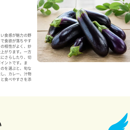
しい食感が魅力の野
さで食欲が落ちやす
との相性がよく、炒
仕上がります。一方
水にさらしたり、切
ポイントです。ま
ものを選ぶと、旬な
浸し、カレー、汁物
りと食べやすさを添
い