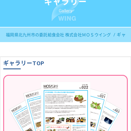
ギャラリー
Gallery
ギャラ
福岡県北九州市の委託給食会社 株式会社ＭＯＳウイング
ギャラリーTOP