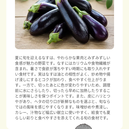
夏に旬を迎えるなすは、やわらかな果肉とみずみずしい
食感が魅力の野菜です。なすにはカリウムや食物繊維が
含まれ、暑さで食欲が落ちやすい時期にも取り入れやす
い食材です。実はなすは油との相性がよく、炒め物や揚
げ浸しにするとコクが加わり、食べやすく仕上がりま
す。一方で、切ったあとに色が変わりやすいため、調理
前に水にさらしたり、切ったら早めに加熱したりするこ
とが美味しさを保つポイントです。また、皮にハリとつ
やがあり、ヘタの切り口が新鮮なものを選ぶと、旬なら
ではの風味を感じやすくなります。味噌炒めや煮浸し、
カレー、汁物など幅広い献立に使いやすく、給食でも夏
らしい彩りと食べやすさを添えてくれる旬の食材です。