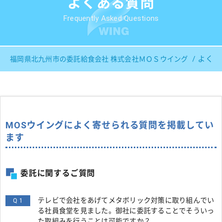
よくある質問
Frequently Asked Questions
よくあ
福岡県北九州市の委託給食会社 株式会社ＭＯＳウイング
MOSウイングによく寄せられる質問を掲載してい
ます
委託に関するご質問
テレビで会社をあげてメタボリック対策に取り組んでい
Q 1
る社員食堂を見ました。御社に委託することでそういっ
た取組みを行うことは可能ですか？