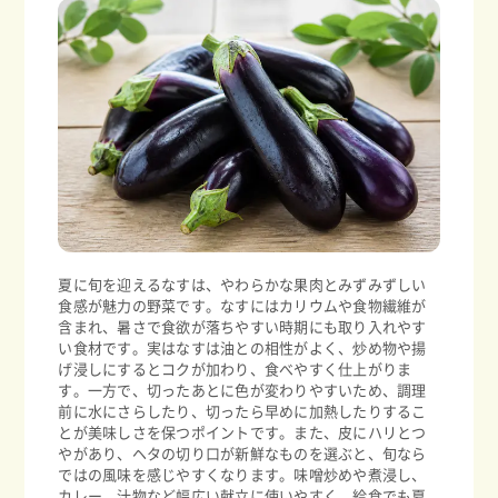
夏に旬を迎えるなすは、やわらかな果肉とみずみずしい
食感が魅力の野菜です。なすにはカリウムや食物繊維が
含まれ、暑さで食欲が落ちやすい時期にも取り入れやす
い食材です。実はなすは油との相性がよく、炒め物や揚
げ浸しにするとコクが加わり、食べやすく仕上がりま
す。一方で、切ったあとに色が変わりやすいため、調理
前に水にさらしたり、切ったら早めに加熱したりするこ
とが美味しさを保つポイントです。また、皮にハリとつ
やがあり、ヘタの切り口が新鮮なものを選ぶと、旬なら
ではの風味を感じやすくなります。味噌炒めや煮浸し、
カレー、汁物など幅広い献立に使いやすく、給食でも夏