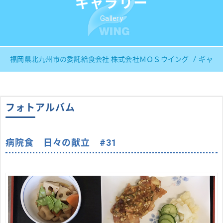
ギャラリー
Gallery
福岡県北九州市の委託給食会社 株式会社ＭＯＳウイング
ギャラ
フォトアルバム
病院食 日々の献立 #31