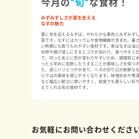
今月の
“旬”
な食材！
みずみずしさが夏を支える
なすの魅力
夏に旬を迎えるなすは、やわらかな果肉とみずみず
菜です。なすにはカリウムや食物繊維が含まれ、暑
い時期にも取り入れやすい食材です。実はなすは油
め物や揚げ浸しにするとコクが加わり、食べやすく
で、切ったあとに色が変わりやすいため、調理前に
ったら早めに加熱したりすることが美味しさを保つ
た、皮にハリとつやがあり、ヘタの切り口が新鮮な
らではの風味を感じやすくなります。味噌炒めや煮
など幅広い献立に使いやすく、給食でも夏らしい彩
えてくれる旬の食材です。
お気軽にお問い合わせくださ