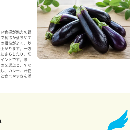
しい食感が魅力の野
さで食欲が落ちやす
との相性がよく、炒
仕上がります。一方
水にさらしたり、切
ポイントです。ま
ものを選ぶと、旬な
浸し、カレー、汁物
りと食べやすさを添
い