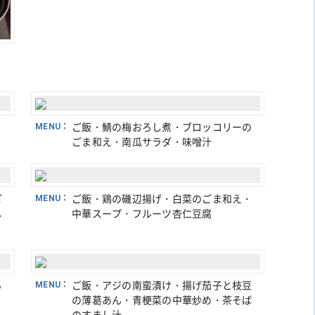
MENU：
ご飯・鯖の梅おろし煮・ブロッコリーの
ごま和え・南瓜サラダ・味噌汁
ご
MENU：
ご飯・鶏の磯辺揚げ・白菜のごま和え・
し
中華スープ・フルーツ杏仁豆腐
ら
MENU：
ご飯・アジの南蛮漬け・揚げ茄子と枝豆
の薄葛あん・青梗菜の中華炒め・茶そば