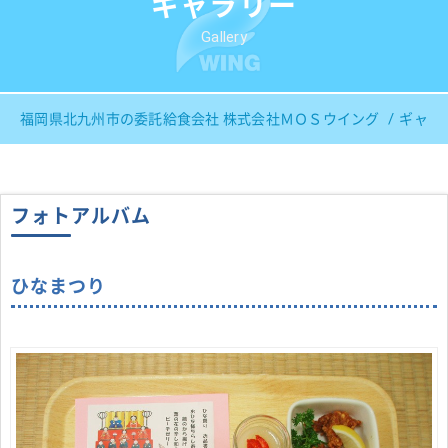
ギャラリー
Gallery
福岡県北九州市の委託給食会社 株式会社ＭＯＳウイング
ギャラ
フォトアルバム
ひなまつり