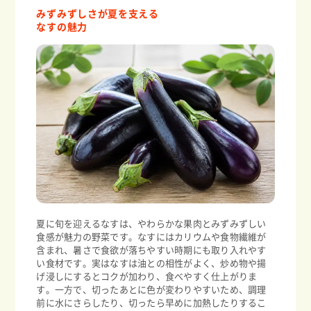
みずみずしさが夏を支える
なすの魅力
夏に旬を迎えるなすは、やわらかな果肉とみずみずしい
食感が魅力の野菜です。なすにはカリウムや食物繊維が
含まれ、暑さで食欲が落ちやすい時期にも取り入れやす
い食材です。実はなすは油との相性がよく、炒め物や揚
げ浸しにするとコクが加わり、食べやすく仕上がりま
す。一方で、切ったあとに色が変わりやすいため、調理
前に水にさらしたり、切ったら早めに加熱したりするこ