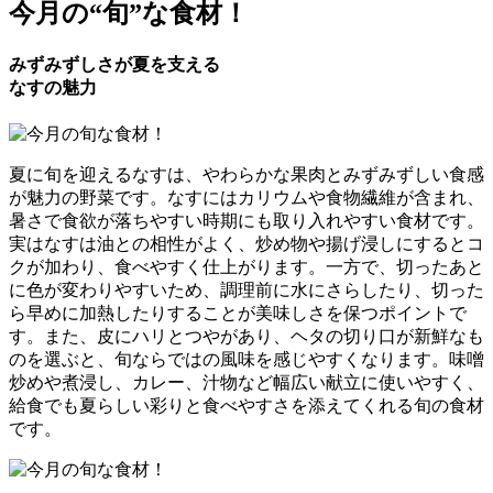
今月の
“旬”
な食材！
みずみずしさが夏を支える
なすの魅力
夏に旬を迎えるなすは、やわらかな果肉とみずみずしい食感
が魅力の野菜です。なすにはカリウムや食物繊維が含まれ、
暑さで食欲が落ちやすい時期にも取り入れやすい食材です。
実はなすは油との相性がよく、炒め物や揚げ浸しにするとコ
クが加わり、食べやすく仕上がります。一方で、切ったあと
に色が変わりやすいため、調理前に水にさらしたり、切った
ら早めに加熱したりすることが美味しさを保つポイントで
す。また、皮にハリとつやがあり、ヘタの切り口が新鮮なも
のを選ぶと、旬ならではの風味を感じやすくなります。味噌
炒めや煮浸し、カレー、汁物など幅広い献立に使いやすく、
給食でも夏らしい彩りと食べやすさを添えてくれる旬の食材
です。