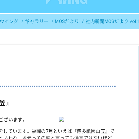
Ｓウイング
ギャラリー
MOSだより
社内新聞MOSだより vol.1
笠』
ございます。
をしています。福岡の7月といえば『博多祇園山笠』で
といわれ、地元っ子の魂と言っても過言ではないほど