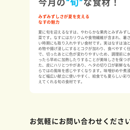
今月の
“旬”
な食材！
みずみずしさが夏を支える
なすの魅力
夏に旬を迎えるなすは、やわらかな果肉とみずみず
菜です。なすにはカリウムや食物繊維が含まれ、暑
い時期にも取り入れやすい食材です。実はなすは油
め物や揚げ浸しにするとコクが加わり、食べやすく
で、切ったあとに色が変わりやすいため、調理前に
ったら早めに加熱したりすることが美味しさを保つ
た、皮にハリとつやがあり、ヘタの切り口が新鮮な
らではの風味を感じやすくなります。味噌炒めや煮
など幅広い献立に使いやすく、給食でも夏らしい彩
えてくれる旬の食材です。
お気軽にお問い合わせくださ