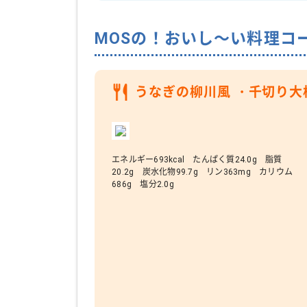
MOSの！おいし～い料理コ
うなぎの柳川風 ・千切り大
エネルギー693kcal たんぱく質24.0g 脂質
20.2g 炭水化物99.7g リン363mg カリウム
686g 塩分2.0g