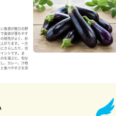
しい食感が魅力の野
さで食欲が落ちやす
との相性がよく、炒
仕上がります。一方
水にさらしたり、切
ポイントです。ま
ものを選ぶと、旬な
浸し、カレー、汁物
りと食べやすさを添
い