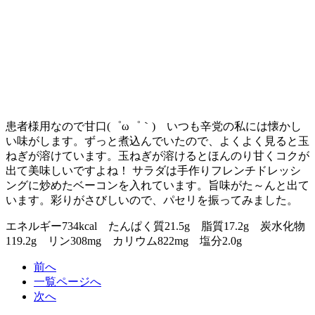
患者様用なので甘口(゜ω゜｀) いつも辛党の私には懐かし
い味がします。ずっと煮込んでいたので、よくよく見ると玉
ねぎが溶けています。玉ねぎが溶けるとほんのり甘くコクが
出て美味しいですよね！ サラダは手作りフレンチドレッシ
ングに炒めたベーコンを入れています。旨味がた～んと出て
います。彩りがさびしいので、パセリを振ってみました。
エネルギー734kcal たんぱく質21.5g 脂質17.2g 炭水化物
119.2g リン308mg カリウム822mg 塩分2.0g
前へ
一覧ページへ
次へ