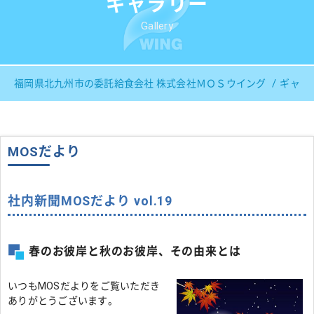
ギャラリー
Gallery
福岡県北九州市の委託給食会社 株式会社ＭＯＳウイング
ギャラ
MOSだより
社内新聞MOSだより vol.19
春のお彼岸と秋のお彼岸、その由来とは
いつもMOSだよりをご覧いただき
ありがとうございます。