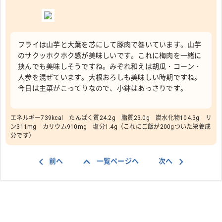
フライは山芋と大葉を芯にして豚肉で巻いています。山芋
のサクッホクホク感が美味しいです。これに梅肉を一緒に
挟んでも美味しそうですね。みぞれ和えは胡瓜・コーン・
人参を混ぜています。大根おろしも美味しい時期ですね。
今日は主菜がこってりなので、小鉢はあっさりです。
エネルギー739kcal たんぱく質24.2g 脂質23.0g 炭水化物104.3g リ
ン311mg カリウム910mg 塩分1.4g（これにご飯が200gついた栄養成
分です）
前へ
一覧ページへ
次へ