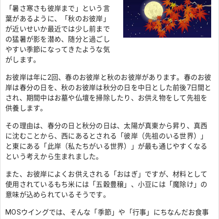
「暑さ寒さも彼岸まで」という言
葉があるように、「秋のお彼岸」
が近いせいか最近では少し前まで
の猛暑が影を潜め、随分と過ごし
やすい季節になってきたような気
がします。
お彼岸は年に2回、春のお彼岸と秋のお彼岸があります。春のお彼
岸は春分の日を、秋のお彼岸は秋分の日を中日とした前後7日間と
され、期間中はお墓や仏壇を掃除したり、お供え物をして先祖を
供養します。
その理由は、春分の日と秋分の日は、太陽が真東から昇り、真西
に沈むことから、西にあるとされる「彼岸（先祖のいる世界）」
と東にある「此岸（私たちがいる世界）」が最も通じやすくなる
という考えから生まれました。
また、お彼岸によくお供えされる「おはぎ」ですが、材料として
使用されているもち米には「五穀豊穣」、小豆には「魔除け」の
意味が込められているそうです。
MOSウイングでは、そんな「季節」や「行事」にちなんだお食事