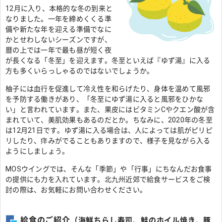
12月に入り、本格的な冬の到来と
なりました。一年を締めくくる準
備や新たな年を迎える準備でなに
かとせわしないシーズンですが、
暦の上では一年で最も昼が短く夜
が長くなる「冬至」を迎えます。冬至といえば『ゆず湯』に入る
方も多くいらっしゃるのではないでしょうか。
柚子には血行を促進して冷え性を和らげたり、身体を温めて風邪
を予防する働きがあり、「冬至にゆず湯に入ると風邪をひかな
い」と言われています。また、果皮にはビタミンCやクエン酸が含
まれていて、美肌効果もあるのだとか。ちなみに、2020年の冬至
は12月21日です。ゆず湯に入る場合は、人によっては肌がピリピ
リしたり、痒みがでることもありますので、様子を見ながら入る
ようにしましょう。
MOSウイングでは、そんな「季節」や「行事」にちなんだお食事
の提供にも力を入れています。北九州近郊で給食サービスをご検
討の際は、お気軽にお問い合わせください。
給食のご紹介
（海鮮ちらし寿司、鮭のホイル焼き、豚