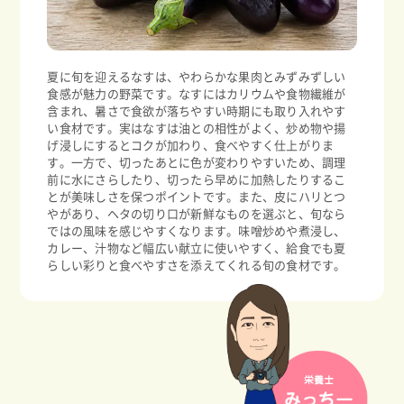
夏に旬を迎えるなすは、やわらかな果肉とみずみずしい
食感が魅力の野菜です。なすにはカリウムや食物繊維が
含まれ、暑さで食欲が落ちやすい時期にも取り入れやす
い食材です。実はなすは油との相性がよく、炒め物や揚
げ浸しにするとコクが加わり、食べやすく仕上がりま
す。一方で、切ったあとに色が変わりやすいため、調理
前に水にさらしたり、切ったら早めに加熱したりするこ
とが美味しさを保つポイントです。また、皮にハリとつ
やがあり、ヘタの切り口が新鮮なものを選ぶと、旬なら
ではの風味を感じやすくなります。味噌炒めや煮浸し、
カレー、汁物など幅広い献立に使いやすく、給食でも夏
らしい彩りと食べやすさを添えてくれる旬の食材です。