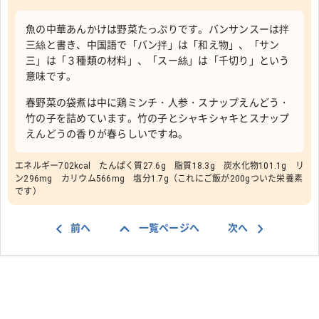
魚の中華あんかけは野菜たっぷりです。バンサンスーは拌
三絲と書き、中国語で「バン拌」は「和え物」、「サン
三」は「３種類の材料」、「スー絲」は「千切り」という
意味です。
春野菜の袋煮は中に鶏ミンチ・人参・スナップえんどう・
竹の子を詰めています。竹の子とシャキシャキとスナップ
えんどうの香りが春らしいですね。
エネルギー702kcal たんぱく質27.6g 脂質18.3g 炭水化物101.1g リ
ン296mg カリウム566mg 塩分1.7g（これにご飯が200gついた栄養素
です）
前へ
一覧ページへ
次へ