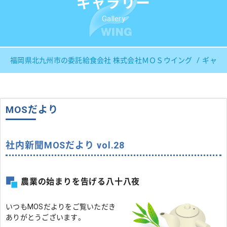
ギャラリー
Gallery
福岡県北九州市の委託給食会社 株式会社ＭＯＳウイング
ギャラ
MOSだより
社内新聞MOSだより vol.28
農業の始まりを告げる八十八夜
いつもMOSだよりをご覧いただき
ありがとうございます。