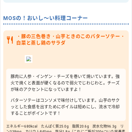
MOSの！おいし～い料理コーナー
・豚の三色巻き・山芋ときのこのバターソテー・
白菜と蒸し鶏のサラダ
豚肉に人参・インゲン・チーズを巻いて焼いています。強
火で焼くと表面が硬くなるので弱火でじわじわと。チーズ
が味のアクセントになっていますよ！
バターソテーはコンソメで味付けしています。山芋のサク
ッとした食感を出すためにボイルは短めにし、流水で冷却
することがポイントです！
エネルギー680kcal たんぱく質25.0g 脂質20.6g 炭水化物96.3g リ
ン338mg カリウム840mg 塩分1.8g（これにご飯が200gついた栄養素