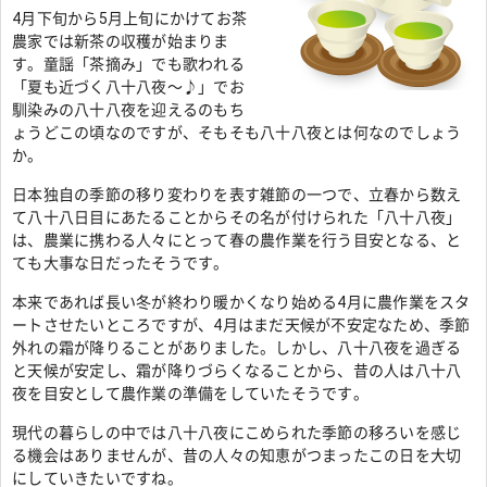
4月下旬から5月上旬にかけてお茶
農家では新茶の収穫が始まりま
す。童謡「茶摘み」でも歌われる
「夏も近づく八十八夜～♪」でお
馴染みの八十八夜を迎えるのもち
ょうどこの頃なのですが、そもそも八十八夜とは何なのでしょう
か。
日本独自の季節の移り変わりを表す雑節の一つで、立春から数え
て八十八日目にあたることからその名が付けられた「八十八夜」
は、農業に携わる人々にとって春の農作業を行う目安となる、と
ても大事な日だったそうです。
本来であれば長い冬が終わり暖かくなり始める4月に農作業をスタ
ートさせたいところですが、4月はまだ天候が不安定なため、季節
外れの霜が降りることがありました。しかし、八十八夜を過ぎる
と天候が安定し、霜が降りづらくなることから、昔の人は八十八
夜を目安として農作業の準備をしていたそうです。
現代の暮らしの中では八十八夜にこめられた季節の移ろいを感じ
る機会はありませんが、昔の人々の知恵がつまったこの日を大切
にしていきたいですね。