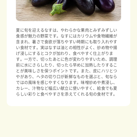
夏に旬を迎えるなすは、やわらかな果肉とみずみずしい
食感が魅力の野菜です。なすにはカリウムや食物繊維が
含まれ、暑さで食欲が落ちやすい時期にも取り入れやす
い食材です。実はなすは油との相性がよく、炒め物や揚
げ浸しにするとコクが加わり、食べやすく仕上がりま
す。一方で、切ったあとに色が変わりやすいため、調理
前に水にさらしたり、切ったら早めに加熱したりするこ
とが美味しさを保つポイントです。また、皮にハリとつ
やがあり、ヘタの切り口が新鮮なものを選ぶと、旬なら
ではの風味を感じやすくなります。味噌炒めや煮浸し、
カレー、汁物など幅広い献立に使いやすく、給食でも夏
らしい彩りと食べやすさを添えてくれる旬の食材です。