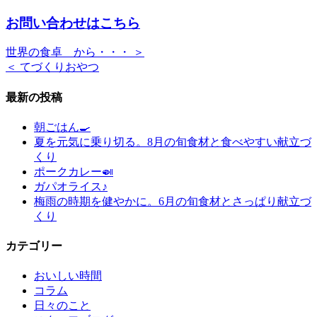
お問い合わせはこちら
世界の食卓 から・・・ ＞
＜ てづくりおやつ
最新の投稿
朝ごはん🍳
夏を元気に乗り切る。8月の旬食材と食べやすい献立づ
くり
ポークカレー🍛
ガパオライス♪
梅雨の時期を健やかに。6月の旬食材とさっぱり献立づ
くり
カテゴリー
おいしい時間
コラム
日々のこと