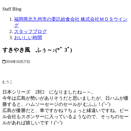
Staff Blog
福岡県北九州市の委託給食会社 株式会社ＭＯＳウイン
グ
スタッフブログ
おいしい時間
すきやき風 ふぅ～♪(*ﾟ 3ﾟ)
2016年10月27日
むうこ
日本シリーズ 2対2 になりましたね～～。
今年は広島が勢いがありそうだと思いましたが、日ハムが優
勝すると、ハムソーセージのセールが むふふ！(ˆ~ˆ)
広島が優勝だと、車ですかね？ちょっと縁遠いですね。ビー
ル会社もスポンサーに入っているようなので、そっちのセー
ルがあれば嬉しいです！(ˆ~ˆ)