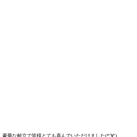
豪華な献立で皆様とても喜んでいただけました(*‘∀‘)