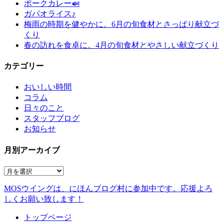
ポークカレー🍛
ガパオライス♪
梅雨の時期を健やかに。6月の旬食材とさっぱり献立づ
くり
春の訪れを食卓に。4月の旬食材とやさしい献立づくり
カテゴリー
おいしい時間
コラム
日々のこと
スタッフブログ
お知らせ
月別アーカイブ
MOSウイングは、にほんブログ村に参加中です。
応援よろ
しくお願い致します！
トップページ