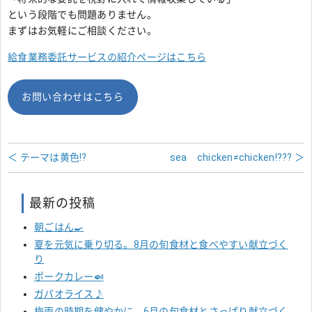
という段階でも問題ありません。
まずはお気軽にご相談ください。
給食業務委託サービスの紹介ページはこちら
お問い合わせはこちら
＜ テーマは黄色!?
sea chicken≠chicken!??? ＞
最新の投稿
朝ごはん🍳
夏を元気に乗り切る。8月の旬食材と食べやすい献立づく
り
ポークカレー🍛
ガパオライス♪
梅雨の時期を健やかに。6月の旬食材とさっぱり献立づく