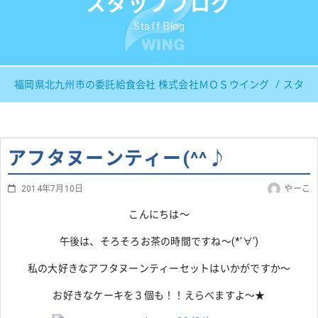
スタッフブログ
Staff Blog
福岡県北九州市の委託給食会社 株式会社ＭＯＳウイング
スタッ
アフタヌーンティー(^^♪
2014年7月10日
やーこ
こんにちは～
午後は、そろそろお茶の時間ですね～(*‘∀‘)
私の大好きなアフタヌーンティーセットはいかがですか～
お好きなケーキを３個も！！えらべますよ～★