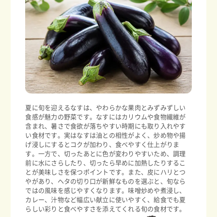
夏に旬を迎えるなすは、やわらかな果肉とみずみずしい
食感が魅力の野菜です。なすにはカリウムや食物繊維が
含まれ、暑さで食欲が落ちやすい時期にも取り入れやす
い食材です。実はなすは油との相性がよく、炒め物や揚
げ浸しにするとコクが加わり、食べやすく仕上がりま
す。一方で、切ったあとに色が変わりやすいため、調理
前に水にさらしたり、切ったら早めに加熱したりするこ
とが美味しさを保つポイントです。また、皮にハリとつ
やがあり、ヘタの切り口が新鮮なものを選ぶと、旬なら
ではの風味を感じやすくなります。味噌炒めや煮浸し、
カレー、汁物など幅広い献立に使いやすく、給食でも夏
らしい彩りと食べやすさを添えてくれる旬の食材です。