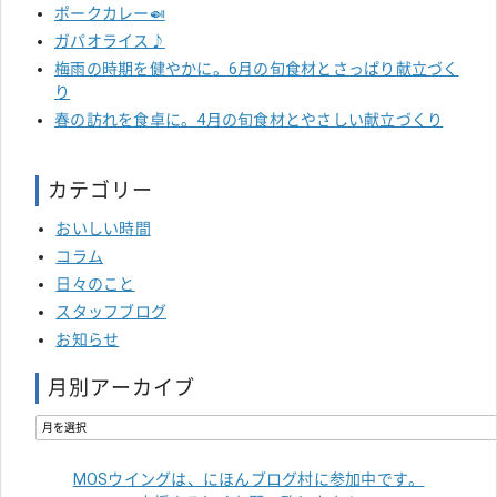
ポークカレー🍛
ガパオライス♪
梅雨の時期を健やかに。6月の旬食材とさっぱり献立づく
り
春の訪れを食卓に。4月の旬食材とやさしい献立づくり
カテゴリー
おいしい時間
コラム
日々のこと
スタッフブログ
お知らせ
月別アーカイブ
MOSウイングは、にほんブログ村に参加中です。