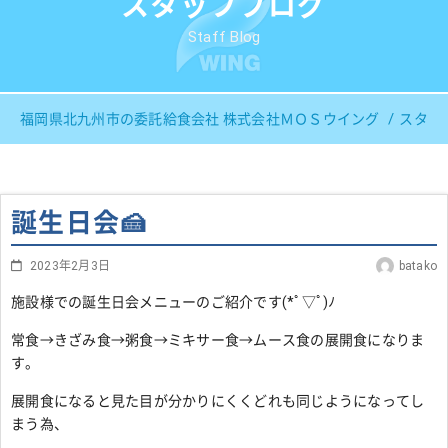
スタッフブログ
Staff Blog
福岡県北九州市の委託給食会社 株式会社ＭＯＳウイング
スタッ
誕生日会🍰
2023年2月3日
batako
施設様での誕生日会メニューのご紹介です(*ﾟ▽ﾟ)ﾉ
常食→きざみ食→粥食→ミキサー食→ムース食の展開食になりま
す。
展開食になると見た目が分かりにくくどれも同じようになってし
まう為、