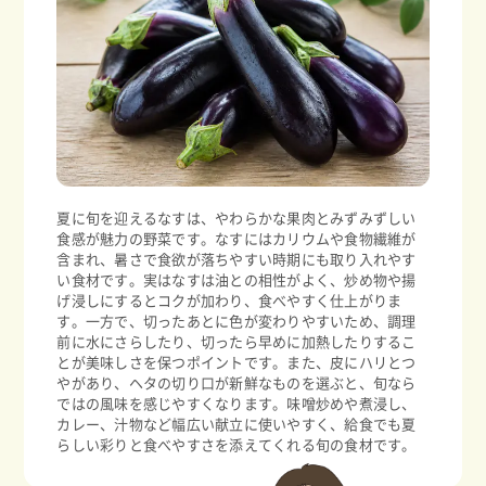
夏に旬を迎えるなすは、やわらかな果肉とみずみずしい
食感が魅力の野菜です。なすにはカリウムや食物繊維が
含まれ、暑さで食欲が落ちやすい時期にも取り入れやす
い食材です。実はなすは油との相性がよく、炒め物や揚
げ浸しにするとコクが加わり、食べやすく仕上がりま
す。一方で、切ったあとに色が変わりやすいため、調理
前に水にさらしたり、切ったら早めに加熱したりするこ
とが美味しさを保つポイントです。また、皮にハリとつ
やがあり、ヘタの切り口が新鮮なものを選ぶと、旬なら
ではの風味を感じやすくなります。味噌炒めや煮浸し、
カレー、汁物など幅広い献立に使いやすく、給食でも夏
らしい彩りと食べやすさを添えてくれる旬の食材です。