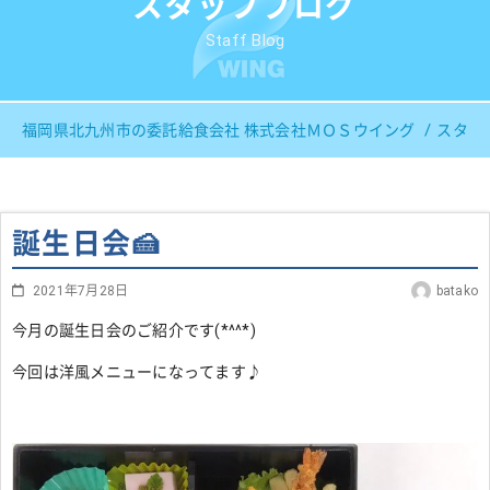
スタッフブログ
Staff Blog
福岡県北九州市の委託給食会社 株式会社ＭＯＳウイング
スタッ
誕生日会🍰
2021年7月28日
batako
今月の誕生日会のご紹介です(*^^*)
今回は洋風メニューになってます♪