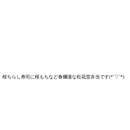
桜ちらし寿司に桜もちなど春爛漫な松花堂弁当です(*´▽`*)