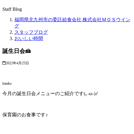
Staff Blog
福岡県北九州市の委託給食会社 株式会社ＭＯＳウイン
グ
スタッフブログ
おいしい時間
誕生日会🍰
2022年4月25日
batako
今月の誕生日会メニューのご紹介です(｡-ω-)ﾉ
保育園のお食事です♪