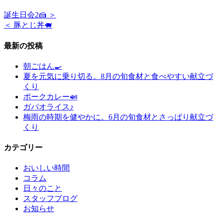
誕生日会2🍰 ＞
＜ 豚とじ丼🐖
最新の投稿
朝ごはん🍳
夏を元気に乗り切る。8月の旬食材と食べやすい献立づ
くり
ポークカレー🍛
ガパオライス♪
梅雨の時期を健やかに。6月の旬食材とさっぱり献立づ
くり
カテゴリー
おいしい時間
コラム
日々のこと
スタッフブログ
お知らせ