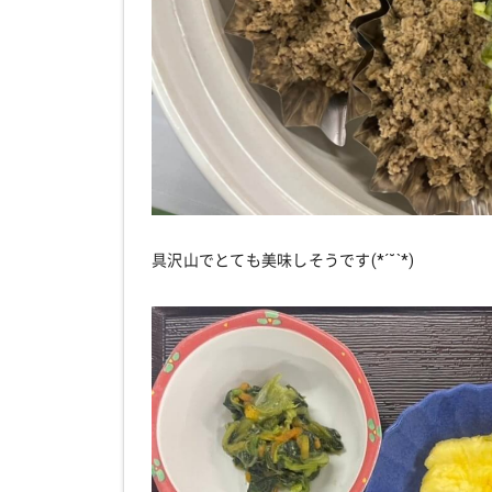
具沢山でとても美味しそうです(*´˘`*)