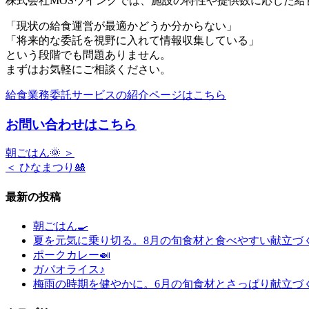
株式会社MOSウイングでは、施設の特性や提供数に応じた
「現状の給食運営が最適かどうか分からない」
「将来的な委託を視野に入れて情報収集している」
という段階でも問題ありません。
まずはお気軽にご相談ください。
給食業務委託サービスの紹介ページはこちら
お問い合わせはこちら
朝ごはん🌞 ＞
＜ ひなまつり🎎
最新の投稿
朝ごはん🍳
夏を元気に乗り切る。8月の旬食材と食べやすい献立づ
ポークカレー🍛
ガパオライス♪
梅雨の時期を健やかに。6月の旬食材とさっぱり献立づ