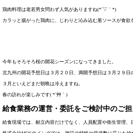
鶏肉料理は老若男女問わず人気がありますね(*´▽｀*)
カラッと揚がった鶏肉に、じわりと沁み込む葱ソースが食欲を誘
今年もそろそろ桜の開花シーズンになってきました。
北九州の開花予想日は３月２０日、満開予想日は３月２９日の
３月といえどまだ朝晩は冷えますね。
春の訪れが楽しみです( *´艸｀)
給食業務の運営・委託をご検討中のご担
給食現場では、献立内容だけでなく、人員配置や衛生管理、