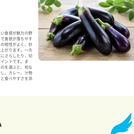
しい食感が魅力の野
さで食欲が落ちやす
との相性がよく、炒
仕上がります。一方
水にさらしたり、切
ポイントです。ま
ものを選ぶと、旬な
浸し、カレー、汁物
りと食べやすさを添
い