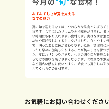
今月の
“旬”
な食材！
みずみずしさが夏を支える
なすの魅力
夏に旬を迎えるなすは、やわらかな果肉とみずみず
菜です。なすにはカリウムや食物繊維が含まれ、暑
い時期にも取り入れやすい食材です。実はなすは油
め物や揚げ浸しにするとコクが加わり、食べやすく
で、切ったあとに色が変わりやすいため、調理前に
ったら早めに加熱したりすることが美味しさを保つ
た、皮にハリとつやがあり、ヘタの切り口が新鮮な
らではの風味を感じやすくなります。味噌炒めや煮
など幅広い献立に使いやすく、給食でも夏らしい彩
えてくれる旬の食材です。
お気軽にお問い合わせくださ