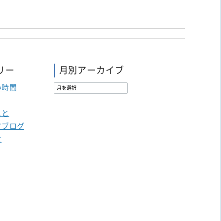
リー
月別アーカイブ
い時間
こと
フブログ
せ