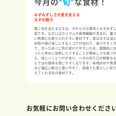
今月の
“旬”
な食材！
みずみずしさが夏を支える
なすの魅力
夏に旬を迎えるなすは、やわらかな果肉とみずみず
菜です。なすにはカリウムや食物繊維が含まれ、暑
い時期にも取り入れやすい食材です。実はなすは油
め物や揚げ浸しにするとコクが加わり、食べやすく
で、切ったあとに色が変わりやすいため、調理前に
ったら早めに加熱したりすることが美味しさを保つ
た、皮にハリとつやがあり、ヘタの切り口が新鮮な
らではの風味を感じやすくなります。味噌炒めや煮
など幅広い献立に使いやすく、給食でも夏らしい彩
えてくれる旬の食材です。
お気軽にお問い合わせくださ