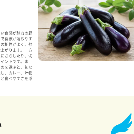
しい食感が魅力の野
さで食欲が落ちやす
との相性がよく、炒
仕上がります。一方
水にさらしたり、切
ポイントです。ま
ものを選ぶと、旬な
浸し、カレー、汁物
りと食べやすさを添
い