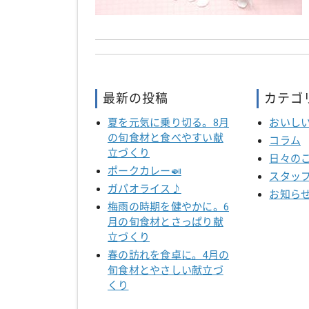
最新の投稿
カテゴ
夏を元気に乗り切る。8月
おいし
の旬食材と食べやすい献
コラム
立づくり
日々の
ポークカレー🍛
スタッ
ガパオライス♪
お知ら
梅雨の時期を健やかに。6
月の旬食材とさっぱり献
立づくり
春の訪れを食卓に。4月の
旬食材とやさしい献立づ
くり