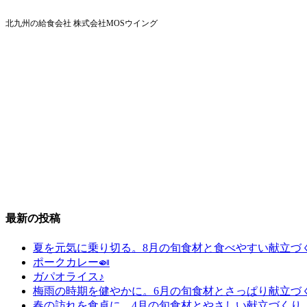
北九州の給食会社 株式会社MOSウイング
最新の投稿
夏を元気に乗り切る。8月の旬食材と食べやすい献立づ
ポークカレー🍛
ガパオライス♪
梅雨の時期を健やかに。6月の旬食材とさっぱり献立づ
春の訪れを食卓に。4月の旬食材とやさしい献立づくり