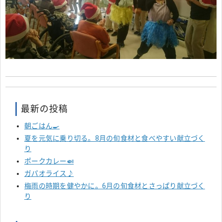
最新の投稿
朝ごはん🍳
夏を元気に乗り切る。8月の旬食材と食べやすい献立づく
り
ポークカレー🍛
ガパオライス♪
梅雨の時期を健やかに。6月の旬食材とさっぱり献立づく
り