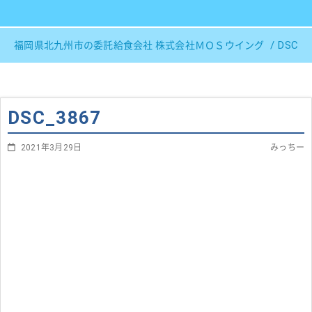
DSC_3
福岡県北九州市の委託給食会社 株式会社ＭＯＳウイング
DSC_3867
2021年3月29日
みっちー