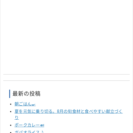
最新の投稿
朝ごはん🍳
夏を元気に乗り切る。8月の旬食材と食べやすい献立づく
り
ポークカレー🍛
ガパオライス♪