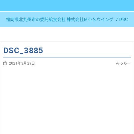
DSC_3
福岡県北九州市の委託給食会社 株式会社ＭＯＳウイング
DSC_3885
2021年3月29日
みっちー