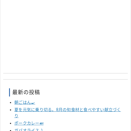
最新の投稿
朝ごはん🍳
夏を元気に乗り切る。8月の旬食材と食べやすい献立づく
り
ポークカレー🍛
ガパオライス♪