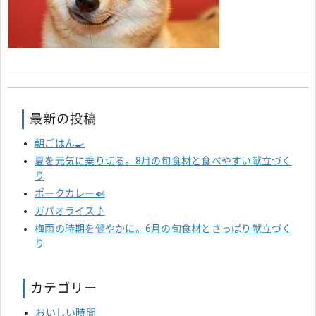
最新の投稿
朝ごはん🍳
夏を元気に乗り切る。8月の旬食材と食べやすい献立づく
り
ポークカレー🍛
ガパオライス♪
梅雨の時期を健やかに。6月の旬食材とさっぱり献立づく
り
カテゴリー
おいしい時間