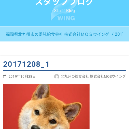
スタッフブログ
Staff Blog
20171
福岡県北九州市の委託給食会社 株式会社ＭＯＳウイング
20171208_1
2019年10月28日
北九州の給食会社 株式会社MOSウイング