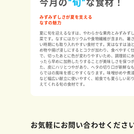
今月の
“旬”
な食材！
みずみずしさが夏を支える
なすの魅力
夏に旬を迎えるなすは、やわらかな果肉とみずみず
菜です。なすにはカリウムや食物繊維が含まれ、暑
い時期にも取り入れやすい食材です。実はなすは油
め物や揚げ浸しにするとコクが加わり、食べやすく
で、切ったあとに色が変わりやすいため、調理前に
ったら早めに加熱したりすることが美味しさを保つ
た、皮にハリとつやがあり、ヘタの切り口が新鮮な
らではの風味を感じやすくなります。味噌炒めや煮
など幅広い献立に使いやすく、給食でも夏らしい彩
えてくれる旬の食材です。
お気軽にお問い合わせくださ