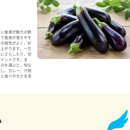
しい食感が魅力の野
さで食欲が落ちやす
との相性がよく、炒
仕上がります。一方
水にさらしたり、切
ポイントです。ま
ものを選ぶと、旬な
浸し、カレー、汁物
りと食べやすさを添
い