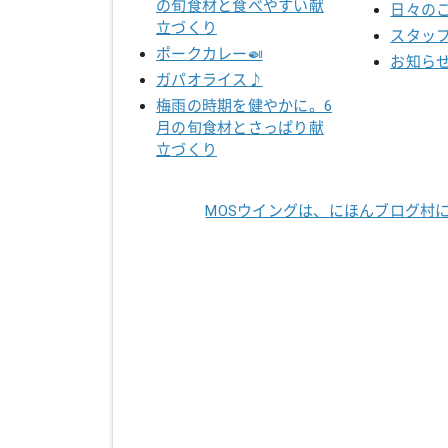
の旬食材と食べやすい献
日々の
立づくり
スタッ
ポークカレー🍛
お知ら
ガパオライス♪
梅雨の時期を健やかに。6
月の旬食材とさっぱり献
立づくり
MOSウイングは、にほんブログ村