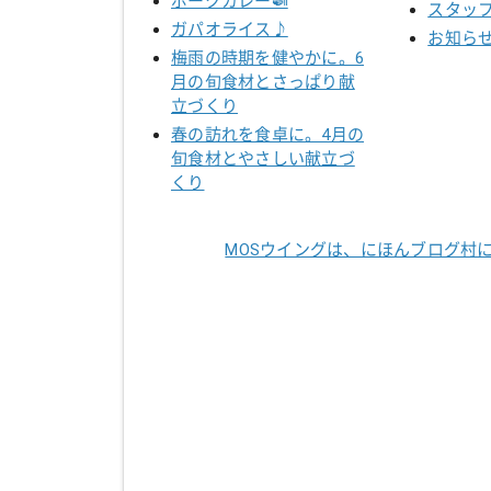
ポークカレー🍛
スタッ
ガパオライス♪
お知ら
梅雨の時期を健やかに。6
月の旬食材とさっぱり献
立づくり
春の訪れを食卓に。4月の
旬食材とやさしい献立づ
くり
MOSウイングは、にほんブログ村