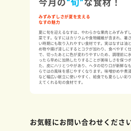
今月の
“旬”
な食材！
みずみずしさが夏を支える
なすの魅力
夏に旬を迎えるなすは、やわらかな果肉とみずみず
菜です。なすにはカリウムや食物繊維が含まれ、暑
い時期にも取り入れやすい食材です。実はなすは油
め物や揚げ浸しにするとコクが加わり、食べやすく
で、切ったあとに色が変わりやすいため、調理前に
ったら早めに加熱したりすることが美味しさを保つ
た、皮にハリとつやがあり、ヘタの切り口が新鮮な
らではの風味を感じやすくなります。味噌炒めや煮
など幅広い献立に使いやすく、給食でも夏らしい彩
えてくれる旬の食材です。
お気軽にお問い合わせくださ