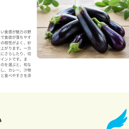
しい食感が魅力の野
さで食欲が落ちやす
との相性がよく、炒
仕上がります。一方
水にさらしたり、切
ポイントです。ま
ものを選ぶと、旬な
浸し、カレー、汁物
りと食べやすさを添
い