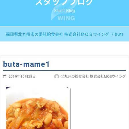
スタッフブログ
Staff Blog
buta-
福岡県北九州市の委託給食会社 株式会社ＭＯＳウイング
buta-mame1
2019年10月28日
北九州の給食会社 株式会社MOSウイング