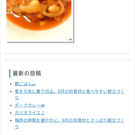
最新の投稿
朝ごはん🍳
夏を元気に乗り切る。8月の旬食材と食べやすい献立づく
り
ポークカレー🍛
ガパオライス♪
梅雨の時期を健やかに。6月の旬食材とさっぱり献立づく
り