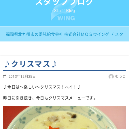
スタッフブログ
Staff Blog
福岡県北九州市の委託給食会社 株式会社ＭＯＳウイング
スタッ
♪クリスマス♪
2013年12月25日
むうこ
♪今日は～楽しい～クリスマス！ヘイ！♪
昨日に引き続き、今日もクリスマスメニューです。