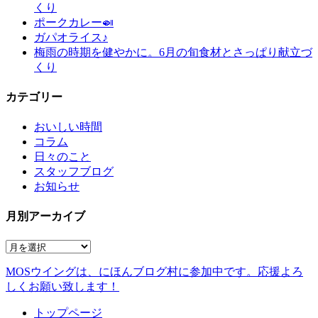
くり
ポークカレー🍛
ガパオライス♪
梅雨の時期を健やかに。6月の旬食材とさっぱり献立づ
くり
カテゴリー
おいしい時間
コラム
日々のこと
スタッフブログ
お知らせ
月別アーカイブ
MOSウイングは、にほんブログ村に参加中です。
応援よろ
しくお願い致します！
トップページ