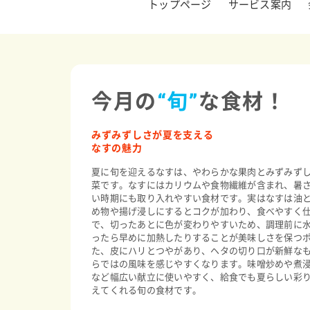
トップページ
サービス案内
今月の
“旬”
な食材！
みずみずしさが夏を支える
なすの魅力
夏に旬を迎えるなすは、やわらかな果肉とみずみず
菜です。なすにはカリウムや食物繊維が含まれ、暑
い時期にも取り入れやすい食材です。実はなすは油
め物や揚げ浸しにするとコクが加わり、食べやすく
で、切ったあとに色が変わりやすいため、調理前に
ったら早めに加熱したりすることが美味しさを保つ
た、皮にハリとつやがあり、ヘタの切り口が新鮮な
らではの風味を感じやすくなります。味噌炒めや煮
など幅広い献立に使いやすく、給食でも夏らしい彩
えてくれる旬の食材です。