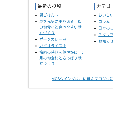
最新の投稿
カテゴ
朝ごはん🍳
おいし
夏を元気に乗り切る。8月
コラム
の旬食材と食べやすい献
日々の
立づくり
スタッ
ポークカレー🍛
お知ら
ガパオライス♪
梅雨の時期を健やかに。6
月の旬食材とさっぱり献
立づくり
MOSウイングは、にほんブログ村