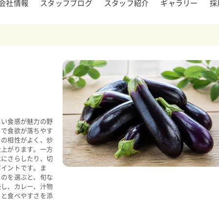
会社情報
スタッフブログ
スタッフ紹介
ギャラリー
採
しい食感が魅力の野
さで食欲が落ちやす
との相性がよく、炒
仕上がります。一方
水にさらしたり、切
ポイントです。ま
ものを選ぶと、旬な
浸し、カレー、汁物
りと食べやすさを添