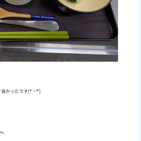
ったです(*ˊᵕˋ*)
へ