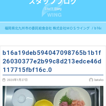
スタッフブログ
Staff Blog
b16a1
福岡県北九州市の委託給食会社 株式会社ＭＯＳウイング
b16a19deb594047098765b1b1f
26030377e2b99c8d213edce46d
117715fbf16c.0
2020年1月27日
batako