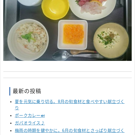
最新の投稿
夏を元気に乗り切る。8月の旬食材と食べやすい献立づく
り
ポークカレー🍛
ガパオライス♪
梅雨の時期を健やかに。6月の旬食材とさっぱり献立づく