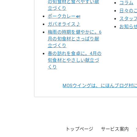
の旬食材と食べやすい献
コラム
立づくり
日々の
ポークカレー🍛
スタッ
ガパオライス♪
お知ら
梅雨の時期を健やかに。6
月の旬食材とさっぱり献
立づくり
春の訪れを食卓に。4月の
旬食材とやさしい献立づ
くり
MOSウイングは、にほんブログ村
トップページ
サービス案内