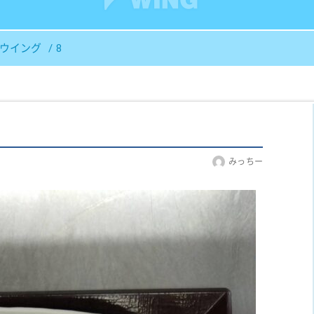
Ｓウイング
8
みっちー