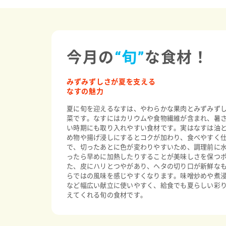
今月の
“旬”
な食材！
みずみずしさが夏を支える
なすの魅力
夏に旬を迎えるなすは、やわらかな果肉とみずみず
菜です。なすにはカリウムや食物繊維が含まれ、暑
い時期にも取り入れやすい食材です。実はなすは油
め物や揚げ浸しにするとコクが加わり、食べやすく
で、切ったあとに色が変わりやすいため、調理前に
ったら早めに加熱したりすることが美味しさを保つ
た、皮にハリとつやがあり、ヘタの切り口が新鮮な
らではの風味を感じやすくなります。味噌炒めや煮
など幅広い献立に使いやすく、給食でも夏らしい彩
えてくれる旬の食材です。