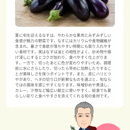
夏に旬を迎えるなすは、やわらかな果肉とみずみずしい
食感が魅力の野菜です。なすにはカリウムや食物繊維が
含まれ、暑さで食欲が落ちやすい時期にも取り入れやす
い食材です。実はなすは油との相性がよく、炒め物や揚
げ浸しにするとコクが加わり、食べやすく仕上がりま
す。一方で、切ったあとに色が変わりやすいため、調理
前に水にさらしたり、切ったら早めに加熱したりするこ
とが美味しさを保つポイントです。また、皮にハリとつ
やがあり、ヘタの切り口が新鮮なものを選ぶと、旬なら
ではの風味を感じやすくなります。味噌炒めや煮浸し、
カレー、汁物など幅広い献立に使いやすく、給食でも夏
らしい彩りと食べやすさを添えてくれる旬の食材です。