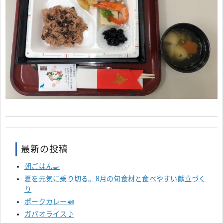
最新の投稿
朝ごはん🍳
夏を元気に乗り切る。8月の旬食材と食べやすい献立づく
り
ポークカレー🍛
ガパオライス♪