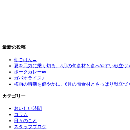
最新の投稿
朝ごはん🍳
夏を元気に乗り切る。8月の旬食材と食べやすい献立づ
ポークカレー🍛
ガパオライス♪
梅雨の時期を健やかに。6月の旬食材とさっぱり献立づ
カテゴリー
おいしい時間
コラム
日々のこと
スタッフブログ