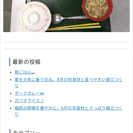
最新の投稿
朝ごはん🍳
夏を元気に乗り切る。8月の旬食材と食べやすい献立づく
り
ポークカレー🍛
ガパオライス♪
梅雨の時期を健やかに。6月の旬食材とさっぱり献立づく
り