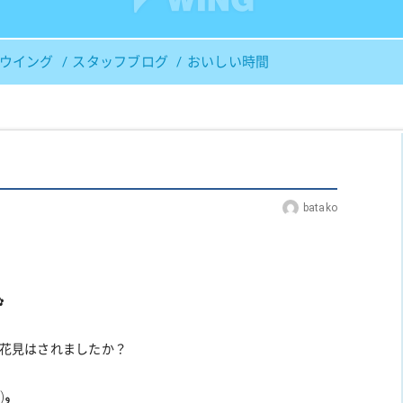
Ｓウイング
スタッフブログ
おいしい時間
batako
✿
お花見はされましたか？
)
و