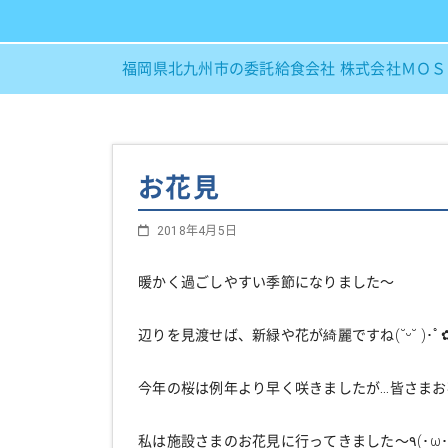
福岡県北九州市の委託給食会社 株式会社ＭＯ
お花見
2018年4月5日
暖かく過ごしやすい季節になりました～
辺りを見渡せば、新緑や花が綺麗ですね
(˘ᵕ˘ )･
ﾟ
今年の桜は例年より早く咲きましたが…皆さま
私は施設さまのお花見に行ってきました～
٩(
･ω･