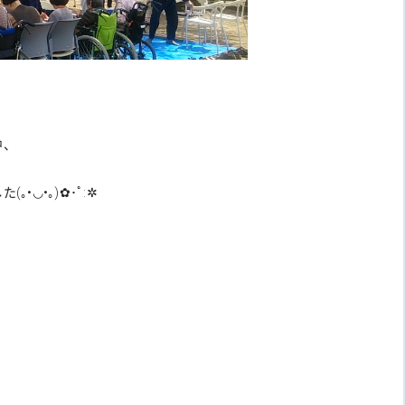
中、
した
(
｡•◡•
｡)
✿･ﾟ:✲