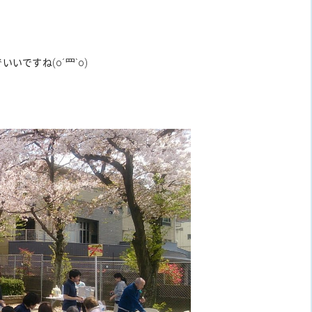
でいいですね
(o´罒`o)