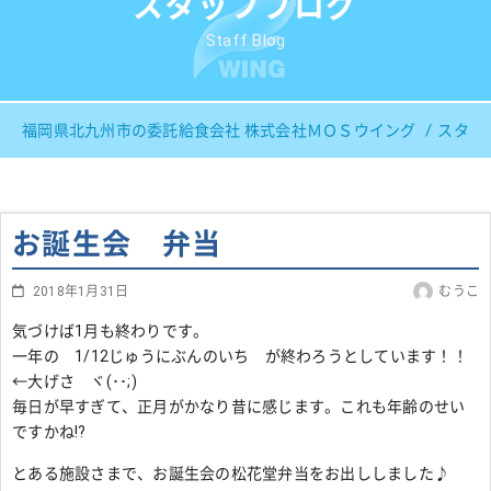
スタッフブログ
Staff Blog
福岡県北九州市の委託給食会社 株式会社ＭＯＳウイング
スタッ
お誕生会 弁当
2018年1月31日
むうこ
気づけば1月も終わりです。
一年の 1/12じゅうにぶんのいち が終わろうとしています！！
←大げさ ヾ(･･;)
毎日が早すぎて、正月がかなり昔に感じます。これも年齢のせい
ですかね!?
とある施設さまで、お誕生会の松花堂弁当をお出ししました♪