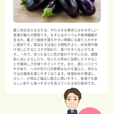
夏に旬を迎えるなすは、やわらかな果肉とみずみずしい
食感が魅力の野菜です。なすにはカリウムや食物繊維が
含まれ、暑さで食欲が落ちやすい時期にも取り入れやす
い食材です。実はなすは油との相性がよく、炒め物や揚
げ浸しにするとコクが加わり、食べやすく仕上がりま
す。一方で、切ったあとに色が変わりやすいため、調理
前に水にさらしたり、切ったら早めに加熱したりするこ
とが美味しさを保つポイントです。また、皮にハリとつ
やがあり、ヘタの切り口が新鮮なものを選ぶと、旬なら
ではの風味を感じやすくなります。味噌炒めや煮浸し、
カレー、汁物など幅広い献立に使いやすく、給食でも夏
らしい彩りと食べやすさを添えてくれる旬の食材です。