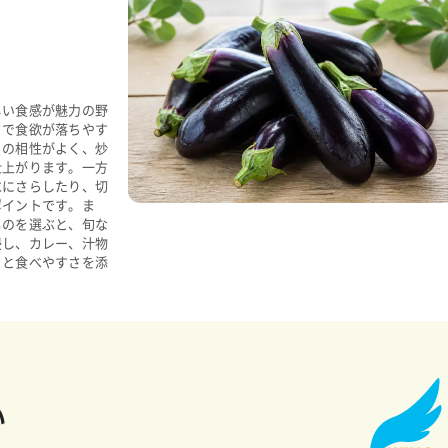
しい食感が魅力の野
さで食欲が落ちやす
との相性がよく、炒
仕上がります。一方
水にさらしたり、切
ポイントです。ま
ものを選ぶと、旬な
浸し、カレー、汁物
りと食べやすさを添
い