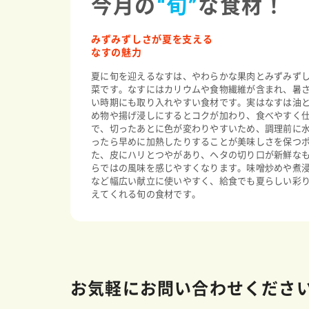
今月の
“旬”
な食材！
みずみずしさが夏を支える
なすの魅力
夏に旬を迎えるなすは、やわらかな果肉とみずみず
菜です。なすにはカリウムや食物繊維が含まれ、暑
い時期にも取り入れやすい食材です。実はなすは油
め物や揚げ浸しにするとコクが加わり、食べやすく
で、切ったあとに色が変わりやすいため、調理前に
ったら早めに加熱したりすることが美味しさを保つ
た、皮にハリとつやがあり、ヘタの切り口が新鮮な
らではの風味を感じやすくなります。味噌炒めや煮
など幅広い献立に使いやすく、給食でも夏らしい彩
えてくれる旬の食材です。
お気軽にお問い合わせくださ