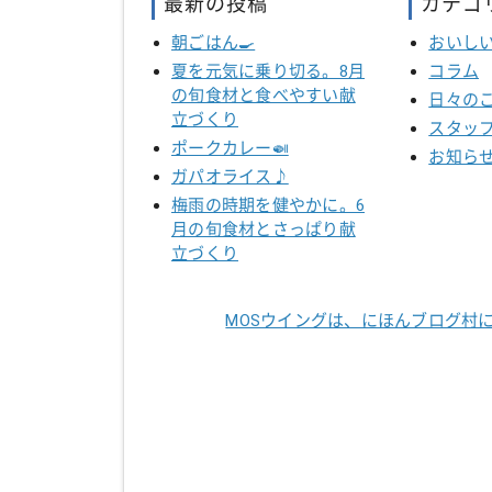
最新の投稿
カテゴ
朝ごはん🍳
おいし
夏を元気に乗り切る。8月
コラム
の旬食材と食べやすい献
日々の
立づくり
スタッ
ポークカレー🍛
お知ら
ガパオライス♪
梅雨の時期を健やかに。6
月の旬食材とさっぱり献
立づくり
MOSウイングは、にほんブログ村