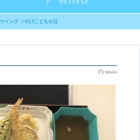
Ｓウイング
R3,5こどもの日
batako