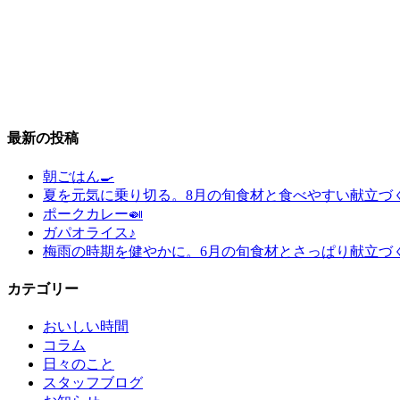
最新の投稿
朝ごはん🍳
夏を元気に乗り切る。8月の旬食材と食べやすい献立づ
ポークカレー🍛
ガパオライス♪
梅雨の時期を健やかに。6月の旬食材とさっぱり献立づ
カテゴリー
おいしい時間
コラム
日々のこと
スタッフブログ