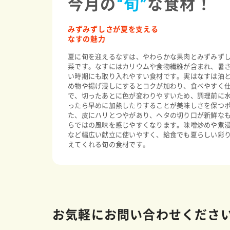
今月の
“旬”
な食材！
みずみずしさが夏を支える
なすの魅力
夏に旬を迎えるなすは、やわらかな果肉とみずみず
菜です。なすにはカリウムや食物繊維が含まれ、暑
い時期にも取り入れやすい食材です。実はなすは油
め物や揚げ浸しにするとコクが加わり、食べやすく
で、切ったあとに色が変わりやすいため、調理前に
ったら早めに加熱したりすることが美味しさを保つ
た、皮にハリとつやがあり、ヘタの切り口が新鮮な
らではの風味を感じやすくなります。味噌炒めや煮
など幅広い献立に使いやすく、給食でも夏らしい彩
えてくれる旬の食材です。
お気軽にお問い合わせくださ