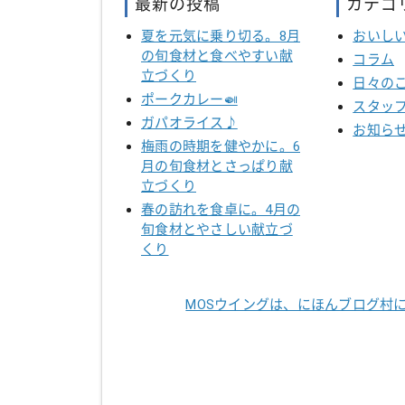
最新の投稿
カテゴ
夏を元気に乗り切る。8月
おいし
の旬食材と食べやすい献
コラム
立づくり
日々の
ポークカレー🍛
スタッ
ガパオライス♪
お知ら
梅雨の時期を健やかに。6
月の旬食材とさっぱり献
立づくり
春の訪れを食卓に。4月の
旬食材とやさしい献立づ
くり
MOSウイングは、にほんブログ村