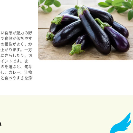
しい食感が魅力の野
さで食欲が落ちやす
との相性がよく、炒
仕上がります。一方
水にさらしたり、切
ポイントです。ま
ものを選ぶと、旬な
浸し、カレー、汁物
りと食べやすさを添
い