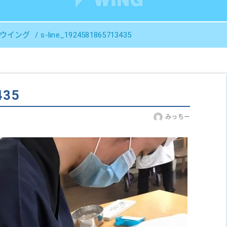
Ｓウイング
s-line_1924581865713435
435
みっちー