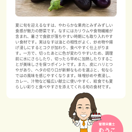
夏に旬を迎えるなすは、やわらかな果肉とみずみずしい
食感が魅力の野菜です。なすにはカリウムや食物繊維が
含まれ、暑さで食欲が落ちやすい時期にも取り入れやす
い食材です。実はなすは油との相性がよく、炒め物や揚
げ浸しにするとコクが加わり、食べやすく仕上がりま
す。一方で、切ったあとに色が変わりやすいため、調理
前に水にさらしたり、切ったら早めに加熱したりするこ
とが美味しさを保つポイントです。また、皮にハリとつ
やがあり、ヘタの切り口が新鮮なものを選ぶと、旬なら
ではの風味を感じやすくなります。味噌炒めや煮浸し、
カレー、汁物など幅広い献立に使いやすく、給食でも夏
らしい彩りと食べやすさを添えてくれる旬の食材です。