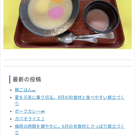
最新の投稿
朝ごはん🍳
夏を元気に乗り切る。8月の旬食材と食べやすい献立づく
り
ポークカレー🍛
ガパオライス♪
梅雨の時期を健やかに。6月の旬食材とさっぱり献立づく
り