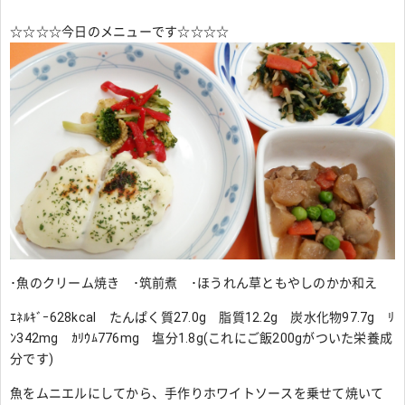
☆☆☆☆今日のメニューです☆☆☆☆
･魚のクリーム焼き ･筑前煮 ･ほうれん草ともやしのかか和え
ｴﾈﾙｷﾞｰ628kcal たんぱく質27.0g 脂質12.2g 炭水化物97.7g ﾘ
ﾝ342mg ｶﾘｳﾑ776mg 塩分1.8g(これにご飯200gがついた栄養成
分です)
魚をムニエルにしてから、手作りホワイトソースを乗せて焼いて