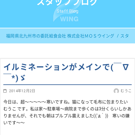
スタッフブログ
Staff Blog
福岡県北九州市の委託給食会社 株式会社ＭＯＳウイング
スタッ
イルミネーションがメインで(￣∇
￣*)ゞ
2014年12月2日
むうこ
今日は、超～～～～～寒いですね。猫になって毛布に包まりたい
むうこ です。私は家～駐車場～病院まで歩くのは3分くらいしかあ
りませんが、それでも朝はプルプル震えました((´д｀)) 寒いの嫌
いです～～