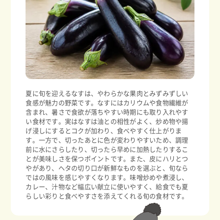
夏に旬を迎えるなすは、やわらかな果肉とみずみずしい
食感が魅力の野菜です。なすにはカリウムや食物繊維が
含まれ、暑さで食欲が落ちやすい時期にも取り入れやす
い食材です。実はなすは油との相性がよく、炒め物や揚
げ浸しにするとコクが加わり、食べやすく仕上がりま
す。一方で、切ったあとに色が変わりやすいため、調理
前に水にさらしたり、切ったら早めに加熱したりするこ
とが美味しさを保つポイントです。また、皮にハリとつ
やがあり、ヘタの切り口が新鮮なものを選ぶと、旬なら
ではの風味を感じやすくなります。味噌炒めや煮浸し、
カレー、汁物など幅広い献立に使いやすく、給食でも夏
らしい彩りと食べやすさを添えてくれる旬の食材です。