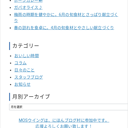
ポークカレー🍛
ガパオライス♪
梅雨の時期を健やかに。6月の旬食材とさっぱり献立づく
り
春の訪れを食卓に。4月の旬食材とやさしい献立づくり
カテゴリー
おいしい時間
コラム
日々のこと
スタッフブログ
お知らせ
月別アーカイブ
MOSウイングは、にほんブログ村に参加中です。
応援よろしくお願い致します！